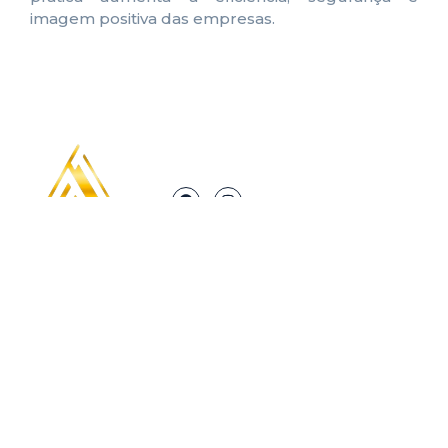
imagem positiva das empresas.
Links Rápidos
Suporte
Sobre nós
Política de
Serviços
Privacidade
Contato
Contato
(17) 99138-0839
financeiro@actservicosrp.com.br